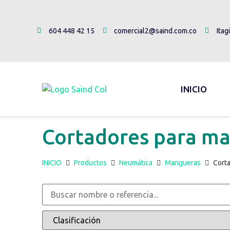
604 448 42 15
comercial2@saind.com.co
Itag
INICIO
Cortadores para m
INICIO
Productos
Neumática
Mangueras
Cort