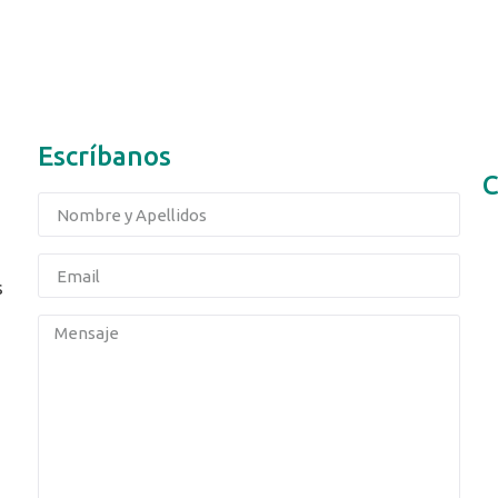
Escríbanos
C
s