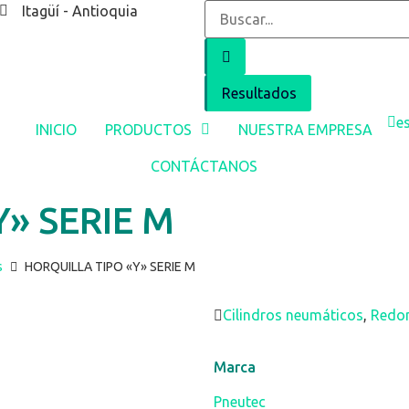
Itagüí - Antioquia
Resultados
e
INICIO
PRODUCTOS
NUESTRA EMPRESA
CONTÁCTANOS
» SERIE M
s
HORQUILLA TIPO «Y» SERIE M
Cilindros neumáticos
,
Redo
Marca
Pneutec