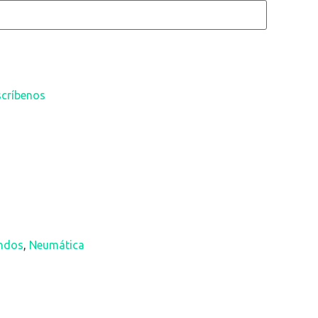
scríbenos
ndos
,
Neumática