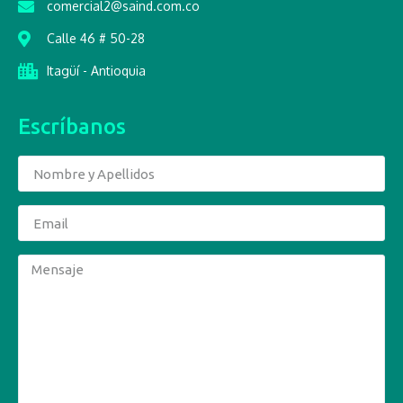
comercial2@saind.com.co
Calle 46 # 50-28
Itagüí - Antioquia
Escríbanos