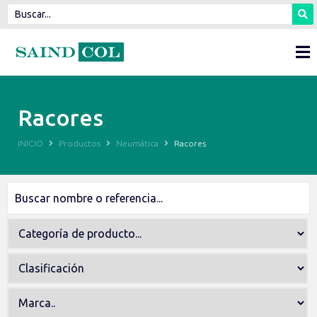
Racores
INICIO
Productos
Neumática
Racores