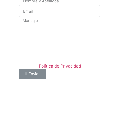
s
ocados
 de
r
Acepto
Política de Privacidad
Enviar