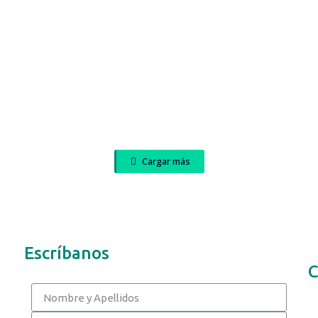
Cargar más
Escríbanos
C