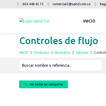
604 448 42 15
comercial2@saind.com.co
Itag
INICIO
Controles de flujo
INICIO
Productos
Neumática
Válvulas
Controle
Ver todas las categorías