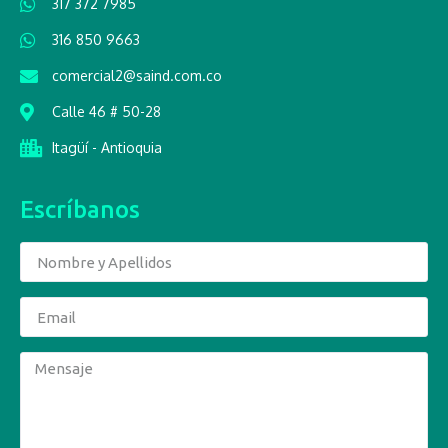
317 372 7985
316 850 9663
comercial2@saind.com.co
Calle 46 # 50-28
Itagüí - Antioquia
Escríbanos