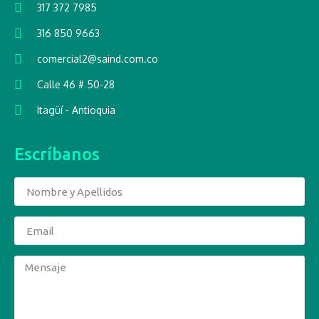
317 372 7985
316 850 9663
comercial2@saind.com.co
Calle 46 # 50-28
Itagüí - Antioquia
Escríbanos