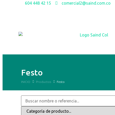
604 448 42 15
comercial2@saind.com.co
Festo
INICIO
Productos
Festo