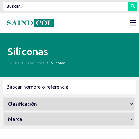
Siliconas
INICIO
Productos
Siliconas