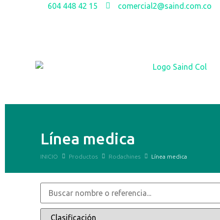
604 448 42 15
comercial2@saind.com.co
Línea medica
INICIO
Productos
Rodachines
Línea medica