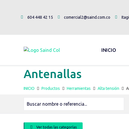
604 448 42 15
comercial2@saind.com.co
Itag
INICIO
Antenallas
INICIO
Productos
Herramientas
Alta tensión
A
Ver todas las categorías