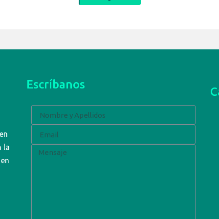
Escríbanos
C
 en
 la
 en