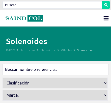
Solenoides
INICIO
Productos
Neumática
Válvulas
Solenoides