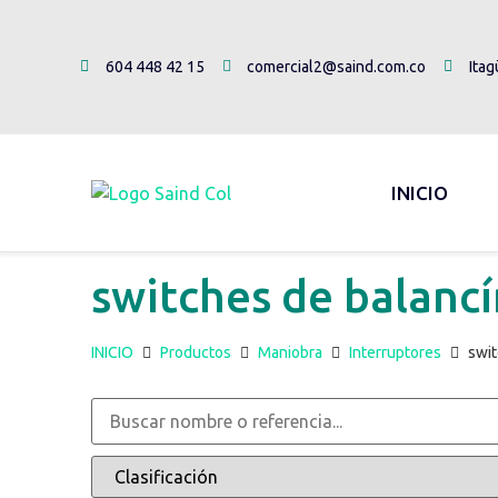
604 448 42 15
comercial2@saind.com.co
Itag
INICIO
switches de balancí
INICIO
Productos
Maniobra
Interruptores
swit