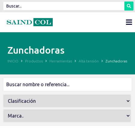
Zunchadoras
INICIO
Productos
Herramientas
Alta tensión
Zunchadoras