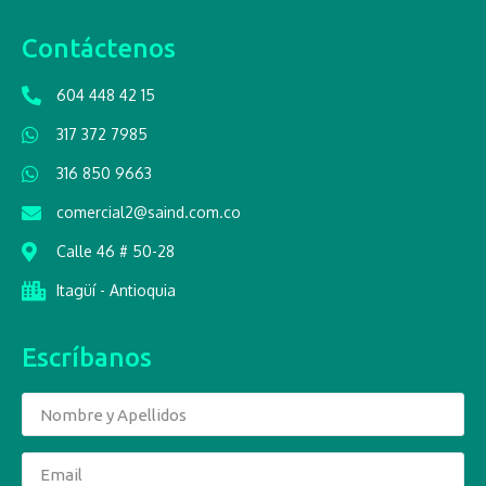
Contáctenos
604 448 42 15
317 372 7985
316 850 9663
comercial2@saind.com.co
Calle 46 # 50-28
Itagüí - Antioquia
Escríbanos