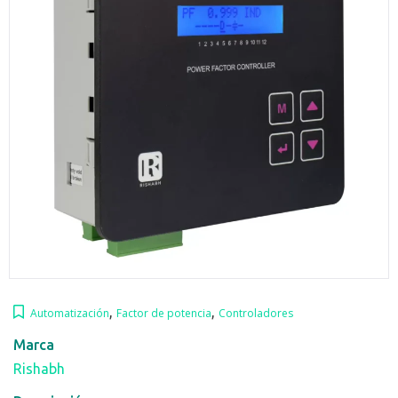
,
,
Automatización
Factor de potencia
Controladores
Marca
Rishabh