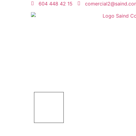
604 448 42 15
comercial2@saind.co
CONTROLES DE TEMP
TM2
INICIO
Productos
Automatización
CONTROLES DE