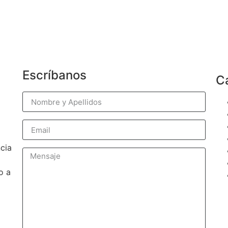
Escríbanos
C
cia
o a