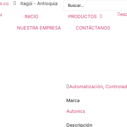
m.co
Itagüí - Antioquia
es
INICIO
PRODUCTOS
NUESTRA EMPRESA
CONTÁCTANOS
ERATURA MODULARES SERIE
 TEMPERATURA MODULARES SERIE TM2
Automatización
,
Controlad
Marca
Autonics
Descripción