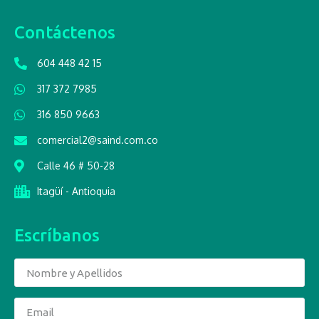
Contáctenos
604 448 42 15
317 372 7985
316 850 9663
comercial2@saind.com.co
Calle 46 # 50-28
Itagüí - Antioquia
Escríbanos