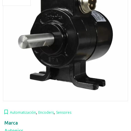
,
,
Automatización
Encoders
Sensores
Marca
Autonics