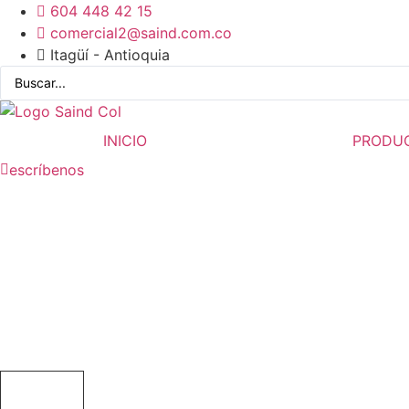
Ir
604 448 42 15
al
comercial2@saind.com.co
contenido
Itagüí - Antioquia
INICIO
PRODU
escríbenos
ESTACIONES DE MANDO AÉRE
INICIO
Productos
Maniobra
Elementos de mando y control
Estacio