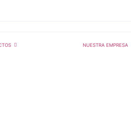
CTOS
NUESTRA EMPRESA
AS SERIE PV
nes de mando
ESTACIONES DE MANDO AÉREAS SERIE PV