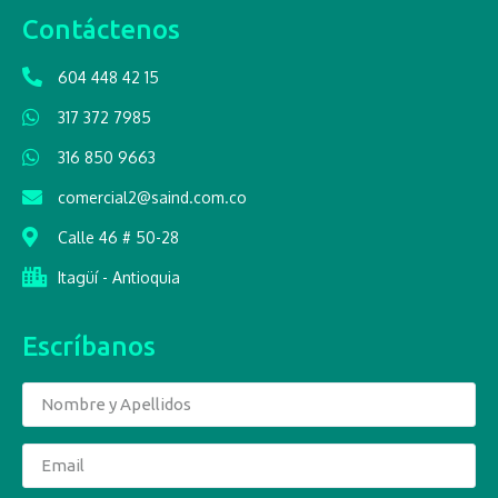
Contáctenos
604 448 42 15
317 372 7985
316 850 9663
comercial2@saind.com.co
Calle 46 # 50-28
Itagüí - Antioquia
Escríbanos