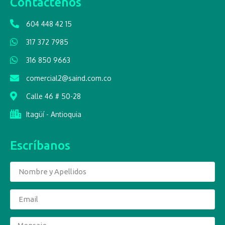
Contáctenos
604 448 42 15
317 372 7985
316 850 9663
comercial2@saind.com.co
Calle 46 # 50-28
Itagüí - Antioquia
Escríbanos