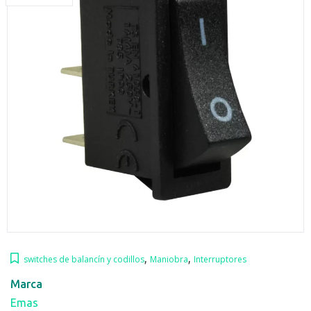
,
,
switches de balancín y codillos
Maniobra
Interruptores
Marca
Emas