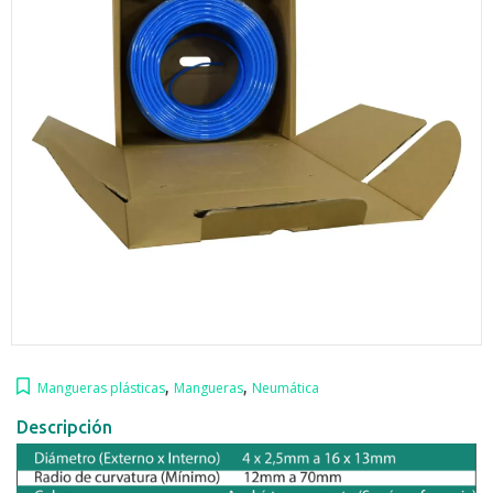
,
,
Mangueras plásticas
Mangueras
Neumática
Descripción