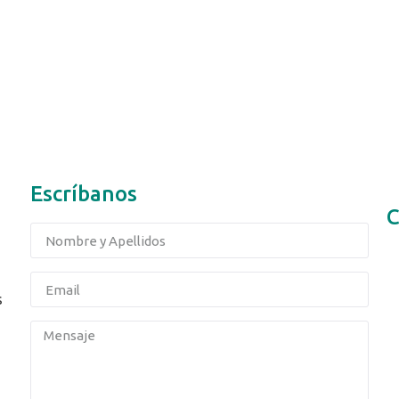
Escríbanos
C
s