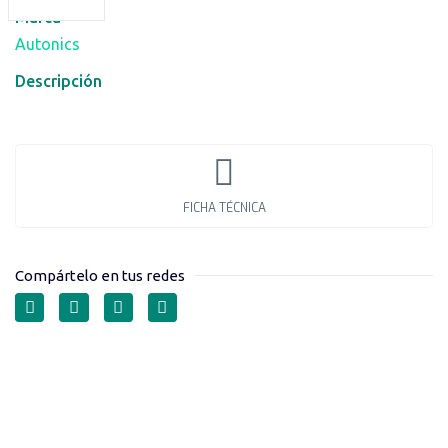
Marca
Autonics
Descripción
FICHA TÉCNICA
Compártelo en tus redes
PILOTOS LED DE ALTA
LUMINOSIDAD SERIE L2RR-
L3