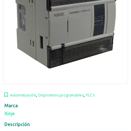
,
,
Automatización
Dispositivos programables
PLC´s
Marca
Xinje
Descripción