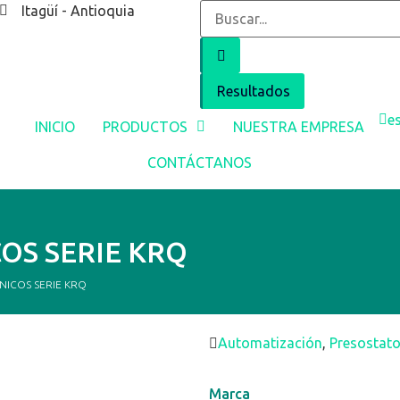
Itagüí - Antioquia
Resultados
e
INICIO
PRODUCTOS
NUESTRA EMPRESA
CONTÁCTANOS
OS SERIE KRQ
NICOS SERIE KRQ
Automatización
,
Presostat
Marca