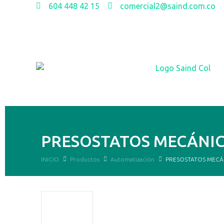
604 448 42 15
comercial2@saind.com.co
PRESOSTATOS MECÁNIC
INICIO
Productos
Automatización
PRESOSTATOS MECÁ