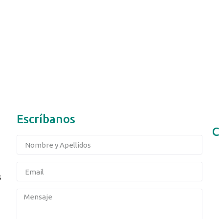
Escríbanos
C
s