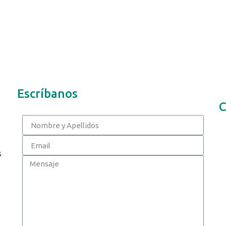
Escríbanos
C
s