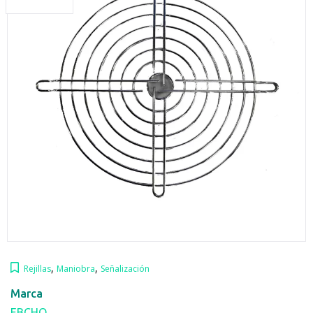
,
,
Rejillas
Maniobra
Señalización
Marca
EBCHQ