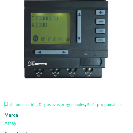
,
,
Automatización
Dispositivos programables
Relés programables
Marca
Array