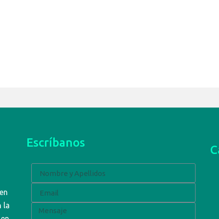
Escríbanos
C
 en
 la
 en