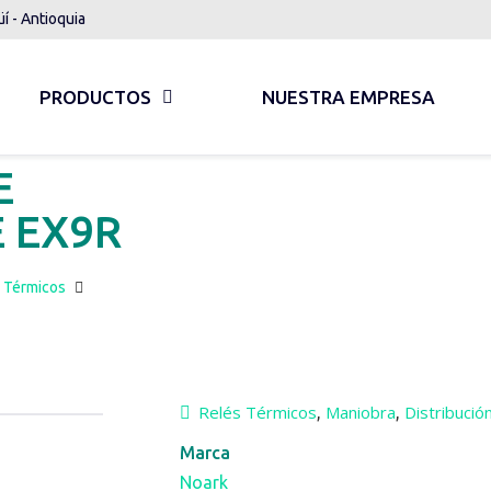
üí - Antioquia
PRODUCTOS
NUESTRA EMPRESA
E
 EX9R
 Térmicos
Relés Térmicos
Maniobra
Distribució
,
,
Marca
Noark