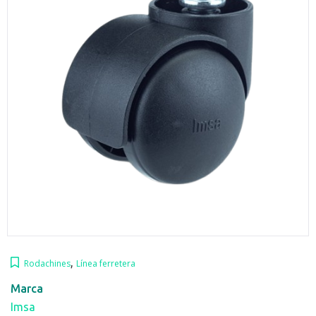
,
Rodachines
Línea ferretera
Marca
Imsa