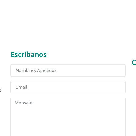
Escríbanos
C
s