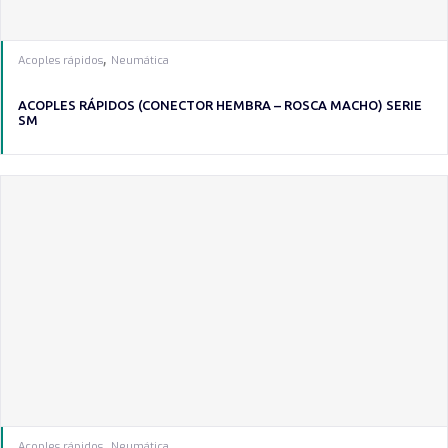
,
Acoples rápidos
Neumática
ACOPLES RÁPIDOS (CONECTOR HEMBRA – ROSCA MACHO) SERIE
SM
,
Acoples rápidos
Neumática