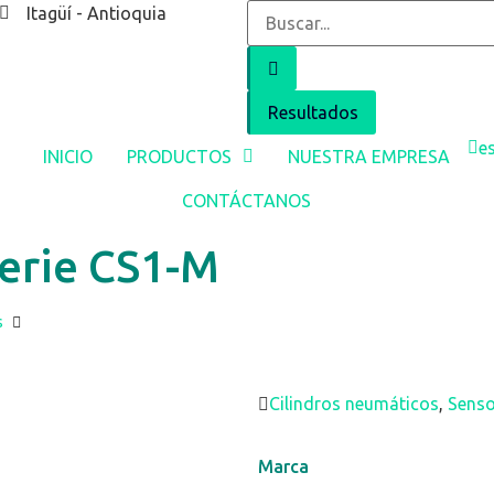
Itagüí - Antioquia
Resultados
e
INICIO
PRODUCTOS
NUESTRA EMPRESA
CONTÁCTANOS
erie CS1-M
s
Cilindros neumáticos
,
Senso
Marca