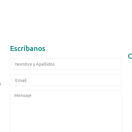
Escríbanos
C
s