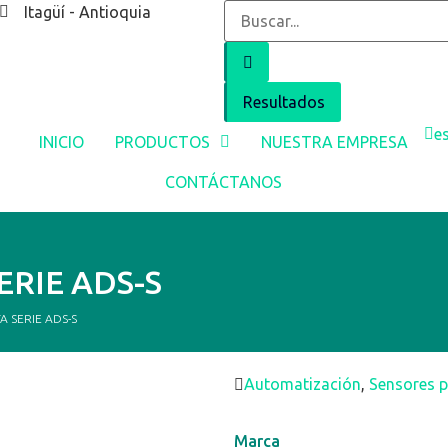
Itagüí - Antioquia
Resultados
e
INICIO
PRODUCTOS
NUESTRA EMPRESA
CONTÁCTANOS
ERIE ADS-S
 SERIE ADS-S
Automatización
,
Sensores p
Marca