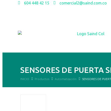
604 448 42 15
comercial2@saind.com.co
SENSORES DE PUERTA S
INICIO
Productos
Automatización
SENSORES DE PUERTA