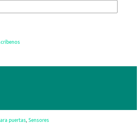
scríbenos
ara puertas
,
Sensores