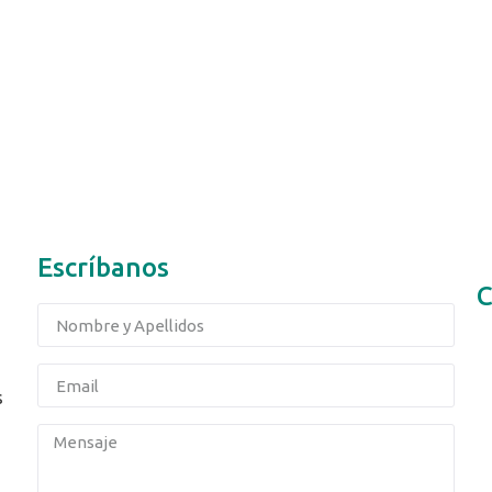
Escríbanos
C
s