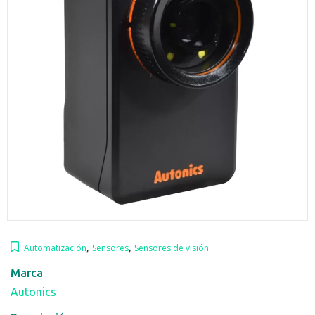
,
,
Automatización
Sensores
Sensores de visión
Marca
Autonics