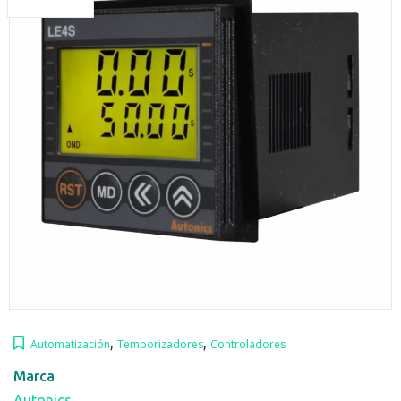
,
,
Automatización
Temporizadores
Controladores
Marca
Autonics