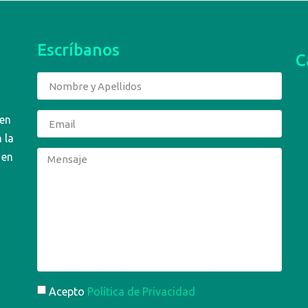
Escríbanos
C
 en
 la
 en
Acepto
Política de Privacidad