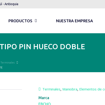
üí - Antioquia
PRODUCTOS
NUESTRA EMPRESA
TIPO PIN HUECO DOBLE
Terminales
TE
Terminales
Maniobra
Elementos de c
,
,
Marca
EBCHQ