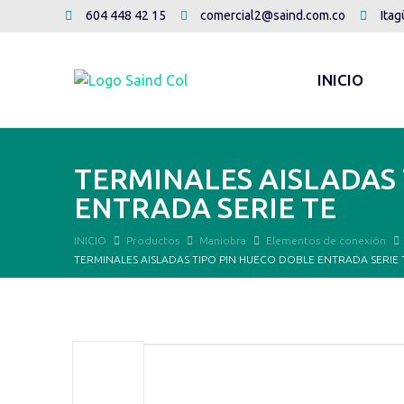
604 448 42 15
comercial2@saind.com.co
Itag
INICIO
TERMINALES AISLADAS 
ENTRADA SERIE TE
INICIO
Productos
Maniobra
Elementos de conexión
TERMINALES AISLADAS TIPO PIN HUECO DOBLE ENTRADA SERIE 