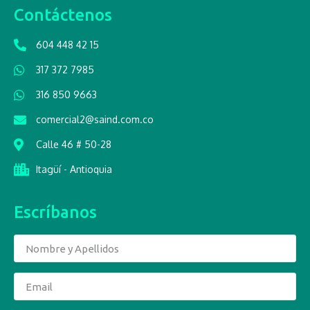
Contáctenos
604 448 42 15
317 372 7985
316 850 9663
comercial2@saind.com.co
Calle 46 # 50-28
Itagüí - Antioquia
Escríbanos