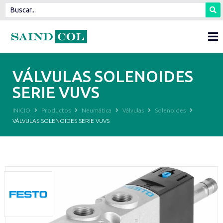
VÁLVULAS SOLENOIDES
SERIE VUVS
INICIO
Productos
Neumática
Válvulas
Solenoides
VÁLVULAS SOLENOIDES SERIE VUVS