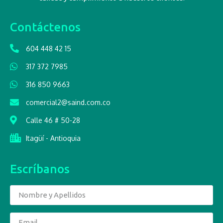
Contáctenos
604 448 42 15
317 372 7985
316 850 9663
comercial2@saind.com.co
Calle 46 # 50-28
Itagüí - Antioquia
Escríbanos