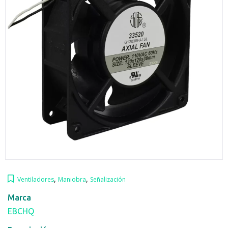
,
,
Ventiladores
Maniobra
Señalización
Marca
EBCHQ