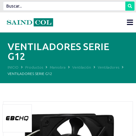
VENTILADORES SERIE
G12
INICIO
Productos
Maniobra
Ventilación
Ventiladores
VENTILADORES SERIE G12