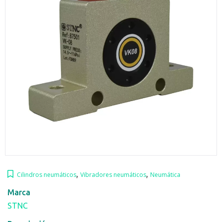
,
,
Cilindros neumáticos
Vibradores neumáticos
Neumática
Marca
STNC