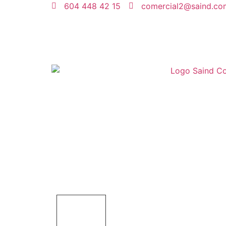
604 448 42 15
comercial2@saind.co
VOLTÍMETROS ANÁL
INICIO
Productos
Medición e indicación
Panel