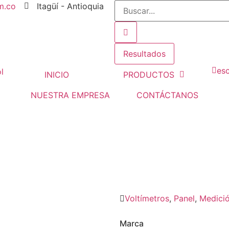
m.co
Itagüí - Antioquia
Resultados
es
INICIO
PRODUCTOS
NUESTRA EMPRESA
CONTÁCTANOS
OGOS EBCHQ
Voltímetros
VOLTÍMETROS ANÁLOGOS EBCHQ
Voltímetros
,
Panel
,
Medició
Marca