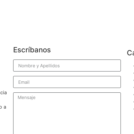
Escríbanos
C
cia
o a