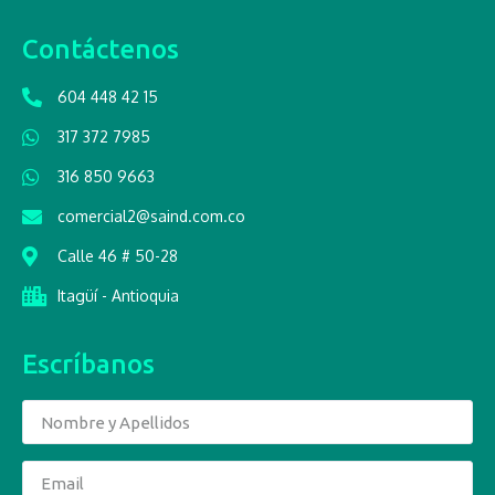
Contáctenos
604 448 42 15
317 372 7985
316 850 9663
comercial2@saind.com.co
Calle 46 # 50-28
Itagüí - Antioquia
Escríbanos