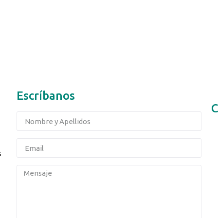
Escríbanos
C
s