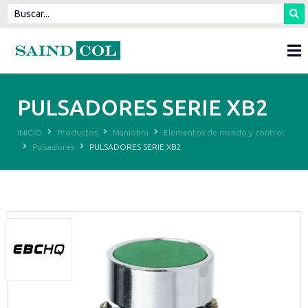
PULSADORES SERIE XB2
INICIO
Productos
Maniobra
Elementos de mando y control
Pulsadores
PULSADORES SERIE XB2